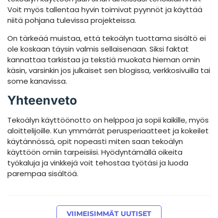
Voit myös tallentaa hyvin toimivat pyynnöt ja käyttää
niitä pohjana tulevissa projekteissa.
On tärkeää muistaa, että tekoälyn tuottama sisältö ei
ole koskaan täysin valmis sellaisenaan. Siksi faktat
kannattaa tarkistaa ja tekstiä muokata hieman omin
käsin, varsinkin jos julkaiset sen blogissa, verkkosivuilla tai
some kanavissa.
Yhteenveto
Tekoälyn käyttöönotto on helppoa ja sopii kaikille, myös
aloittelijoille. Kun ymmärrät perusperiaatteet ja kokeilet
käytännössä, opit nopeasti miten saan tekoälyn
käyttöön omiin tarpeisiisi. Hyödyntämällä oikeita
työkaluja ja vinkkejä voit tehostaa työtäsi ja luoda
parempaa sisältöä.
VIIMEISIMMÄT UUTISET