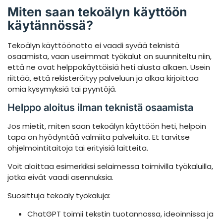
Miten saan tekoälyn käyttöön
käytännössä?
Tekoälyn käyttöönotto ei vaadi syvää teknistä
osaamista, vaan useimmat työkalut on suunniteltu niin,
että ne ovat helppokäyttöisiä heti alusta alkaen. Usein
riittää, että rekisteröityy palveluun ja alkaa kirjoittaa
omia kysymyksiä tai pyyntöjä.
Helppo aloitus ilman teknistä osaamista
Jos mietit, miten saan tekoälyn käyttöön heti, helpoin
tapa on hyödyntää valmiita palveluita. Et tarvitse
ohjelmointitaitoja tai erityisiä laitteita.
Voit aloittaa esimerkiksi selaimessa toimivilla työkaluilla,
jotka eivät vaadi asennuksia.
Suosittuja tekoäly työkaluja:
ChatGPT toimii tekstin tuotannossa, ideoinnissa ja