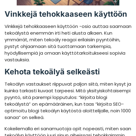
Vinkkejä tehokkaaseen käyttöön
Vinkkejä tehokkaaseen käyttöön -osio auttaa saamaan
tekoälystä enemmän irti heti alusta alkaen. Kun
ymmärrät, miten tekoäly reagoi erilaisiin pyyntöihin,
pystyt ohjaamaan sitä tuottamaan tarkempia,
hyödyllisempiä ja omaan käyttötarkoitukseesi sopivia
vastauksia.
Kehota tekoälyä selkeästi
Tekoälyn vastaukset riippuvat paljon siitä, miten kysyt ja
kuinka tarkasti kuvaat tarpeesi. Mitä yksityiskohtaisempi
pyyntö, sitä parempi lopputulos: “kirjoita blogi
tekoälystä” on epämääräinen, kun taas “kirjoita SEO-
optimoitu blogi tekoälyn käytöstä aloittelijalle, noin 1000
sanaa” on selkeä.
Kokeilemalla eri sanamuotoja opit nopeasti, miten saan
tekoälyn käyttöön juuri sinun aiheissasi tehokkaimmin.