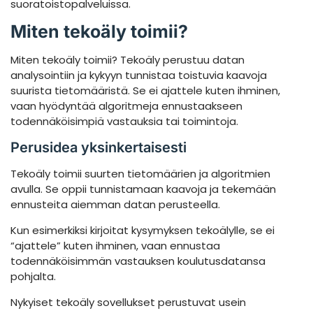
suoratoistopalveluissa.
Miten tekoäly toimii?
Miten tekoäly toimii? Tekoäly perustuu datan
analysointiin ja kykyyn tunnistaa toistuvia kaavoja
suurista tietomääristä. Se ei ajattele kuten ihminen,
vaan hyödyntää algoritmeja ennustaakseen
todennäköisimpiä vastauksia tai toimintoja.
Perusidea yksinkertaisesti
Tekoäly toimii suurten tietomäärien ja algoritmien
avulla. Se oppii tunnistamaan kaavoja ja tekemään
ennusteita aiemman datan perusteella.
Kun esimerkiksi kirjoitat kysymyksen tekoälylle, se ei
“ajattele” kuten ihminen, vaan ennustaa
todennäköisimmän vastauksen koulutusdatansa
pohjalta.
Nykyiset tekoäly sovellukset perustuvat usein