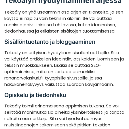
Tekoälyn hyödyntäminen arjessa
Tekoäly on yhä useammin osa arjen eri tilanteita, ja sen
käyttö ei rajoitu vain teknisiin aloihin. Se voi auttaa
monissa päivittäisissä tehtävissä, kuten ideoinnissa,
tiedonhaussa ja erilaisten sisältöjen tuottamisessa.
Sisällöntuotanto ja bloggaaminen
Tekoäly on erityisen hyödyllinen sisällöntuottajille. Sitä
voi käyttää artikkelien ideointiin, otsikoiden luomiseen ja
tekstin muokkaukseen. Lisäksi se auttaa SEO-
optimoinnissa, mikä on tärkeää esimerkiksi
rahanarvolaskuri.fi-tyyppisille sivustoille, joissa
hakukonenäkyvyys vaikuttaa suoraan kävijämääriin.
Opiskelu ja tiedonhaku
Tekoäly toimii erinomaisena oppimisen tukena. Se voi
selittää monimutkaisia aiheita yksinkertaisesti ja tarjota
selkeitä esimerkkejä. Sitä voi hyödyntää myös
muistiinpanojen tekemiseen sekä pitkien tekstien