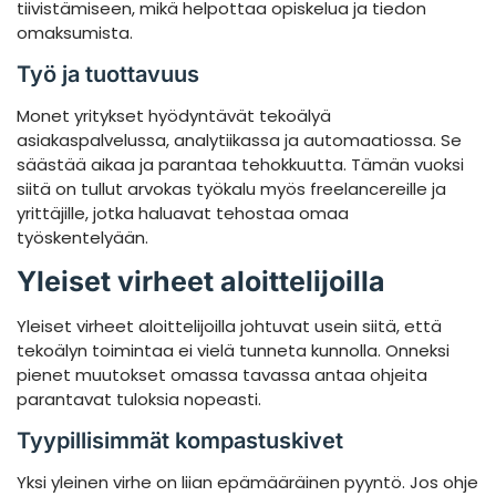
tiivistämiseen, mikä helpottaa opiskelua ja tiedon
omaksumista.
Työ ja tuottavuus
Monet yritykset hyödyntävät tekoälyä
asiakaspalvelussa, analytiikassa ja automaatiossa. Se
säästää aikaa ja parantaa tehokkuutta. Tämän vuoksi
siitä on tullut arvokas työkalu myös freelancereille ja
yrittäjille, jotka haluavat tehostaa omaa
työskentelyään.
Yleiset virheet aloittelijoilla
Yleiset virheet aloittelijoilla johtuvat usein siitä, että
tekoälyn toimintaa ei vielä tunneta kunnolla. Onneksi
pienet muutokset omassa tavassa antaa ohjeita
parantavat tuloksia nopeasti.
Tyypillisimmät kompastuskivet
Yksi yleinen virhe on liian epämääräinen pyyntö. Jos ohje