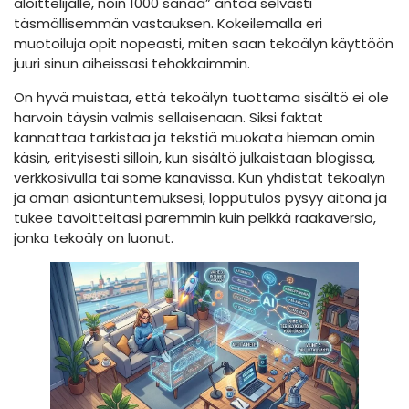
aloittelijalle, noin 1000 sanaa” antaa selvästi
täsmällisemmän vastauksen. Kokeilemalla eri
muotoiluja opit nopeasti, miten saan tekoälyn käyttöön
juuri sinun aiheissasi tehokkaimmin.
On hyvä muistaa, että tekoälyn tuottama sisältö ei ole
harvoin täysin valmis sellaisenaan. Siksi faktat
kannattaa tarkistaa ja tekstiä muokata hieman omin
käsin, erityisesti silloin, kun sisältö julkaistaan blogissa,
verkkosivulla tai some kanavissa. Kun yhdistät tekoälyn
ja oman asiantuntemuksesi, lopputulos pysyy aitona ja
tukee tavoitteitasi paremmin kuin pelkkä raakaversio,
jonka tekoäly on luonut.