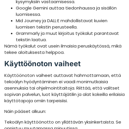
kysymyksiin vastaamisessa.
Google Gemini auttaa tiedonhaussa ja sisällön
luomisessa.
Mid Journey ja DALL·E mahdollistavat kuvien
luomisen tekstin perusteella.
Grammarly ja muut kirjoitus työkalut parantavat
tekstin laatua.
Nämä työkalut ovat usein ilmaisia peruskäytössä, mikä
tekee aloituksesta helppoa.
Käyttöönoton vaiheet
Käyttöönoton vaiheet auttavat hahmottamaan, että
tekoälyn hyödyntäminen ei vaadi monimutkaisia
asennuksia tai ohjelmointitaitoja. Riittää, että valitset
sopivan palvelun, luot käyttäjätilin ja alat kokeilla erilaisia
käyttötapoja omiin tarpeisiisi.
Näin pääset alkuun:
Tekoälyn käyttöönotto on yllättävän yksinkertaista. Se
onnistuu muutamassa minuutissa.