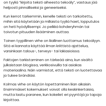
on tyyliä “kirjoita teksti aiheesta tekoäly”, vastaus jää
helposti pinnalliseksi ja geneeriseksi.
Kun kerrot tarkemmin, kenelle teksti on tarkoitettu,
mihin sitä käytetään ja millaista tyyliä haet, lopputulos
on heti hyödyllisempi. Jo pelkkä kohderyhmän tai
toivotun pituuden lisääminen auttaa.
Toinen tyypillinen virhe on liiallinen luottamus tekoälyyn.
Sitä ei kannata käyttää ilman kriittistä ajattelua,
varsinkaan talous-, terveys- tai lakiasioissa.
Faktojen tarkistaminen on tärkeää aina, kun sisältö
julkaistaan blogissa, verkkosivuilla tai asiakas
materiaalina. Näin varmistat, että teksti on luotettavaa
ja tukee brändiäsi.
Kolmas virhe on käytön lopettaminen liian aikaisin.
Ensimmäiset kokemukset voivat olla keskinkertaisia,
mutta laatu paranee, kun kokeilet eri pyyntöjä ja tapoja
kirjoittaa.