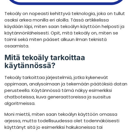
Tekoäly on nopeasti kehittyvä teknologia, joka on tullut
osaksi arkea monilla eri aloilla. Tässä artikkelissa
käydään läpi, miten saan tekoälyn käyttöön helposti ja
käytännönläheisesti. Opit, mitä tekoäly on, miten se
toimii sekä miten pääset alkuun ilman teknistä
osaamista.
Mitä tekoäly tarkoittaa
käytännössä?
Tekoäly tarkoittaa järjestelmiä, jotka kykenevät
oppimaan, analysoimaan ja tekemään päätöksiä datan
perusteella. Käytännössä tämä näkyy esimerkiksi
chatboteissa, kuva generaattoreissa ja suositus
algoritmeissa.
Moni miettii, miten saan tekoälyn käyttöön omassa
arjessa, mutta todellisuudessa olet todennäköisesti
käyttänyt sitä jo esimerkiksi hakukoneissa tai