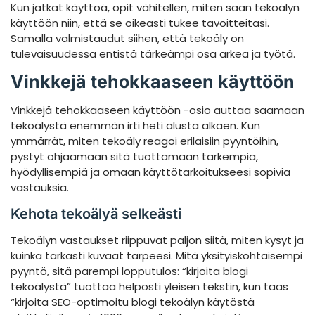
Kun jatkat käyttöä, opit vähitellen, miten saan tekoälyn
käyttöön niin, että se oikeasti tukee tavoitteitasi.
Samalla valmistaudut siihen, että tekoäly on
tulevaisuudessa entistä tärkeämpi osa arkea ja työtä.
Vinkkejä tehokkaaseen käyttöön
Vinkkejä tehokkaaseen käyttöön -osio auttaa saamaan
tekoälystä enemmän irti heti alusta alkaen. Kun
ymmärrät, miten tekoäly reagoi erilaisiin pyyntöihin,
pystyt ohjaamaan sitä tuottamaan tarkempia,
hyödyllisempiä ja omaan käyttötarkoitukseesi sopivia
vastauksia.
Kehota tekoälyä selkeästi
Tekoälyn vastaukset riippuvat paljon siitä, miten kysyt ja
kuinka tarkasti kuvaat tarpeesi. Mitä yksityiskohtaisempi
pyyntö, sitä parempi lopputulos: “kirjoita blogi
tekoälystä” tuottaa helposti yleisen tekstin, kun taas
“kirjoita SEO-optimoitu blogi tekoälyn käytöstä