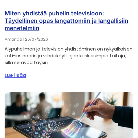
Miten yhdistää puhelin televisioon:
Täydellinen opas langattomiin ja langallisiin
menetelmiin
Amanda
26/07/2026
Älypuhelimen ja television yhdistäminen on nykyaikaisen
koti-insinöörin ja viihdekäyttäjän keskeisimpiä taitoja,
sillä se avaa täysin
Lue lisää