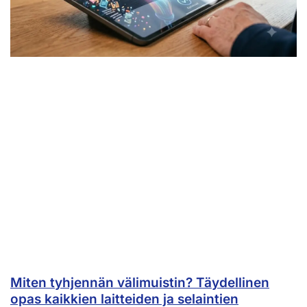
Miten tyhjennän välimuistin? Täydellinen
opas kaikkien laitteiden ja selaintien