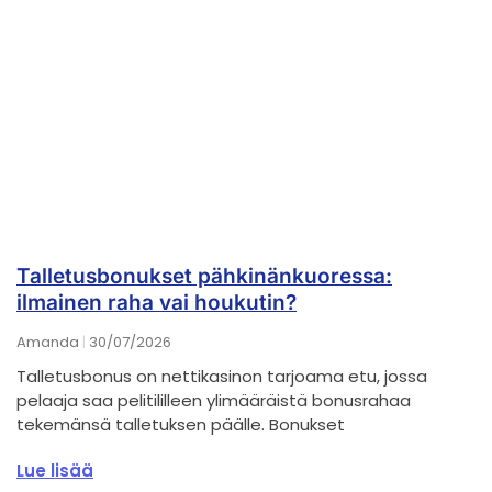
Talletusbonukset pähkinänkuoressa:
ilmainen raha vai houkutin?
Amanda
30/07/2026
Talletusbonus on nettikasinon tarjoama etu, jossa
pelaaja saa pelitililleen ylimääräistä bonusrahaa
tekemänsä talletuksen päälle. Bonukset
Lue lisää