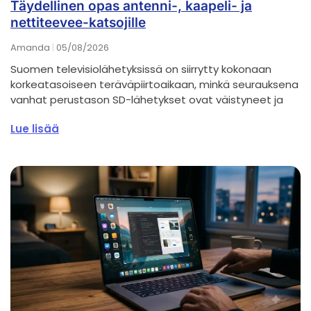
Täydellinen opas antenni-, kaapeli- ja
nettiteevee-katsojille
Amanda
05/08/2026
Suomen televisiolähetyksissä on siirrytty kokonaan
korkeatasoiseen teräväpiirtoaikaan, minkä seurauksena
vanhat perustason SD-lähetykset ovat väistyneet ja
Lue lisää