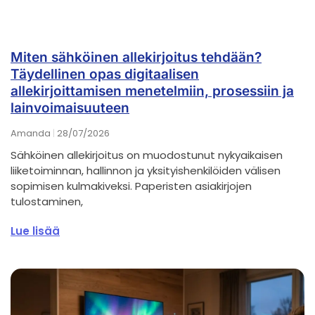
Miten sähköinen allekirjoitus tehdään?
Täydellinen opas digitaalisen
allekirjoittamisen menetelmiin, prosessiin ja
lainvoimaisuuteen
Amanda
28/07/2026
Sähköinen allekirjoitus on muodostunut nykyaikaisen
liiketoiminnan, hallinnon ja yksityishenkilöiden välisen
sopimisen kulmakiveksi. Paperisten asiakirjojen
tulostaminen,
Lue lisää