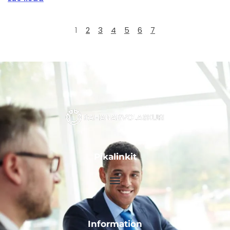
1
2
3
4
5
6
7
Pikalinkit
Information