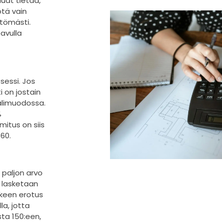
luat tietää,
ötä vain
ttömästi.
avulla
sessi. Jos
i on jostain
aalimuodossa.
%
mitus on siis
60.
 paljon arvo
 lasketaan
lkeen erotus
la, jotta
sta 150:een,