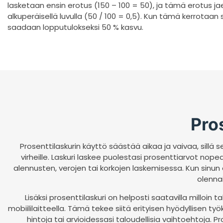
lasketaan ensin erotus (150 – 100 = 50), ja tämä erotus j
alkuperäisellä luvulla (50 / 100 = 0,5). Kun tämä kerrotaan 
saadaan lopputulokseksi 50 % kasvu.​
Pro
Prosenttilaskurin käyttö säästää aikaa ja vaivaa, sillä 
virheille. Laskuri laskee puolestasi prosenttiarvot nopea
alennusten, verojen tai korkojen laskemisessa. Kun sinun 
olennai
Lisäksi prosenttilaskuri on helposti saatavilla milloin
mobiililaitteella. Tämä tekee siitä erityisen hyödyllisen työk
hintoja tai arvioidessasi taloudellisia vaihtoehtoja.