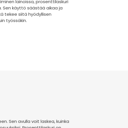
iminen lainoissa, prosenttilaskuri
a. Sen käyttö säästää aikaa ja
ä tekee siitä hyödyllisen
uin työssäkin.
en. Sen avulla voit laskea, kuinka
suuksiksi. Prosenttilaskuri on