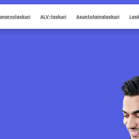
anarvolaskuri
ALV-laskuri
Asuntolainalaskuri
Lask