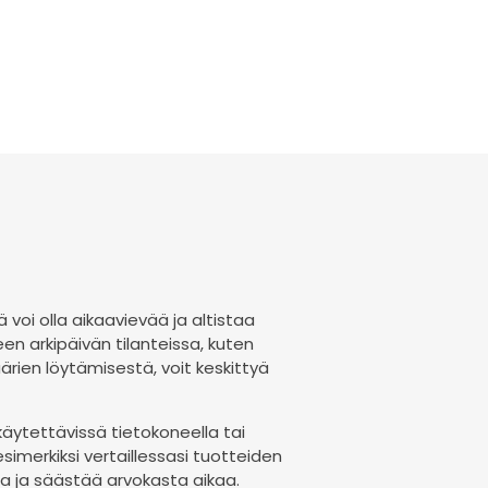
 voi olla aikaavievää ja altistaa
een arkipäivän tilanteissa, kuten
ärien löytämisestä, voit keskittyä
 käytettävissä tietokoneella tai
 esimerkiksi vertaillessasi tuotteiden
sia ja säästää arvokasta aikaa.