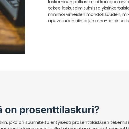
laskeminen palkasta tai korkojen arvio
tekee laskutoimituksista yksinkertaisi
minimoi virheiden mahdollisuuden, mik
apuvälineen niin arjen raha-asioissa k
 on prosenttilaskuri?
kin, joka on suunniteltu erityisesti prosenttilaskujen tekemise
määrä jonkin luvun perusteella tai muuntaa numerot prosenttio