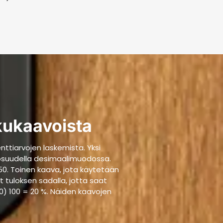
kukaavoista
nttiarvojen laskemista. Yksi
tiosuudella desimaalimuodossa.
= 50. Toinen kaava, jota käytetään
 tuloksen sadalla, jotta saat
150) 100 = 20 %. Näiden kaavojen