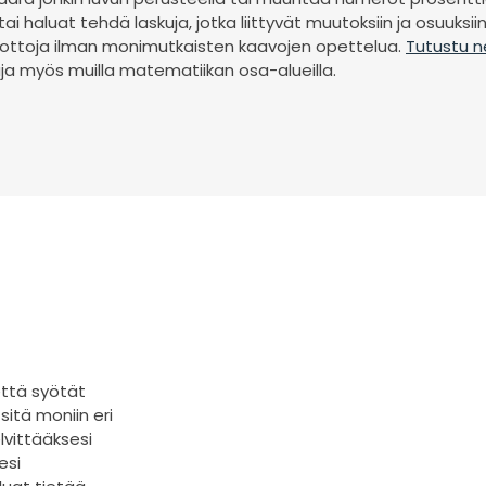
 tai haluat tehdä laskuja, jotka liittyvät muutoksiin ja osuuksii
 tuottoja ilman monimutkaisten kaavojen opettelua.
Tutustu ne
uja myös muilla matematiikan osa-alueilla.
 että syötät
sitä moniin eri
lvittääksesi
esi