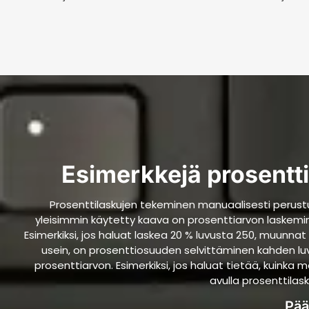
Esimerkkejä prosentt
Prosenttilaskujen tekeminen manuaalisesti perustuu 
yleisimmin käytetty kaava on prosenttiarvon laskemin
Esimerkiksi, jos haluat laskea 20 % luvusta 250, muunnat 
usein, on prosenttiosuuden selvittäminen kahden luv
prosenttiarvon. Esimerkiksi, jos haluat tietää, kuinka 
avulla prosenttilas
Pää