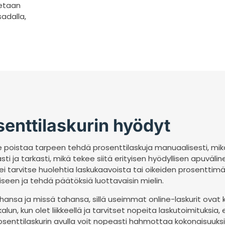
aetaan
sadalla,
senttilaskurin hyödyt
se poistaa tarpeen tehdä prosenttilaskuja manuaalisesti, mikä
sti ja tarkasti, mikä tekee siitä erityisen hyödyllisen apuvälin
ei tarvitse huolehtia laskukaavoista tai oikeiden prosenttimä
seen ja tehdä päätöksiä luottavaisin mielin.
 tahansa ja missä tahansa, sillä useimmat online-laskurit ovat
alun, kun olet liikkeellä ja tarvitset nopeita laskutoimituksia,
 Prosenttilaskurin avulla voit nopeasti hahmottaa kokonaisuuk