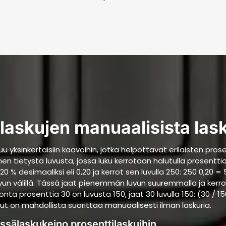
ilaskujen manuaalisista las
yksinkertaisiin kaavoihin, jotka helpottavat erilaisten prose
en tietystä luvusta, jossa luku kerrotaan halutulla prosent
20 % desimaaliksi eli 0,20 ja kerrot sen luvulla 250: 250 0,20 
un välillä. Tässä jaat pienemmän luvun suuremmalla ja kerrot
monta prosenttia 30 on luvusta 150, jaat 30 luvulla 150: (30 / 
kut on mahdollista suorittaa manuaalisesti ilman laskuria.
ssälaskukeino prosenttilaskuihin