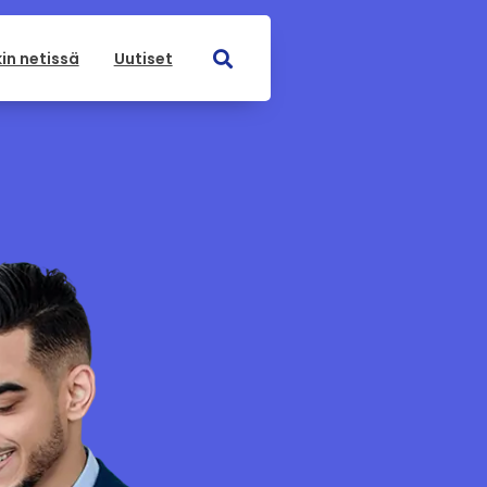
in netissä
Uutiset