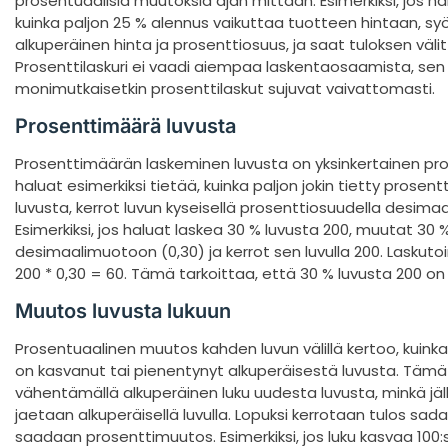
prosentuaalisia muutoksia ajan mittaan. Esimerkiksi, jos ha
kuinka paljon 25 % alennus vaikuttaa tuotteen hintaan, sy
alkuperäinen hinta ja prosenttiosuus, ja saat tuloksen väli
Prosenttilaskuri ei vaadi aiempaa laskentaosaamista, sen 
monimutkaisetkin prosenttilaskut sujuvat vaivattomasti.
Prosenttimäärä luvusta
Prosenttimäärän laskeminen luvusta on yksinkertainen pro
haluat esimerkiksi tietää, kuinka paljon jokin tietty prosentt
luvusta, kerrot luvun kyseisellä prosenttiosuudella desim
Esimerkiksi, jos haluat laskea 30 % luvusta 200, muutat 30 
desimaalimuotoon (0,30) ja kerrot sen luvulla 200. Laskutoi
200 * 0,30 = 60. Tämä tarkoittaa, että 30 % luvusta 200 on 
Muutos luvusta lukuun
Prosentuaalinen muutos kahden luvun välillä kertoo, kuinka
on kasvanut tai pienentynyt alkuperäisestä luvusta. Tämä
vähentämällä alkuperäinen luku uudesta luvusta, minkä jä
jaetaan alkuperäisellä luvulla. Lopuksi kerrotaan tulos sadal
saadaan prosenttimuutos. Esimerkiksi, jos luku kasvaa 100: