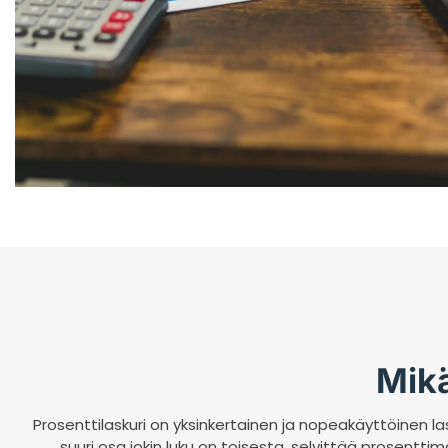
Mikä
Prosenttilaskuri on yksinkertainen ja nopeakäyttöinen las
suuri osa jokin luku on toisesta, selvittää prosentti